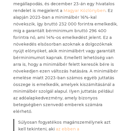
megállapodás, és december 23-án egy hivatalos
rendelet is megjelent a
Magyar Közlönyben
. Ez
alapján 2023-ban a minimálbér 16%-kal
növekszik, így bruttó 232 000 forintra emelkedik,
míg a garantált bérminimum bruttó 296 400
forintra nő, ami 14%-os emelkedést jelent. Ez a
növekedés elsősorban azoknak a dolgozóknak
nyújt előnyöket, akik minimálbért vagy garantált
bérminimumot kapnak. Emellett lehetőség van
arra is, hogy a minimálbér felett keresők bére is
növekedjen ezen változás hatására. A minimálbér
emelése miatt 2023-ban számos egyéb juttatás
összege is emelkedik, amelyek kiszámításánál a
minimálbér szolgál alapul. Ilyen juttatás például
az adóalapkedvezmény, amely bizonyos
betegségben szenvedő emberek számára
elérhető.
Súlyosan fogyatékos magánszemélynek azt
kell tekinteni, aki
az ebben a