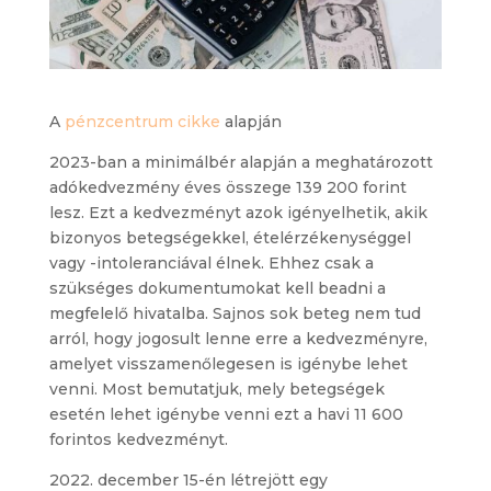
A
pénzcentrum cikke
alapján
2023-ban a minimálbér alapján a meghatározott
adókedvezmény éves összege 139 200 forint
lesz. Ezt a kedvezményt azok igényelhetik, akik
bizonyos betegségekkel, ételérzékenységgel
vagy -intoleranciával élnek. Ehhez csak a
szükséges dokumentumokat kell beadni a
megfelelő hivatalba. Sajnos sok beteg nem tud
arról, hogy jogosult lenne erre a kedvezményre,
amelyet visszamenőlegesen is igénybe lehet
venni. Most bemutatjuk, mely betegségek
esetén lehet igénybe venni ezt a havi 11 600
forintos kedvezményt.
2022. december 15-én létrejött egy