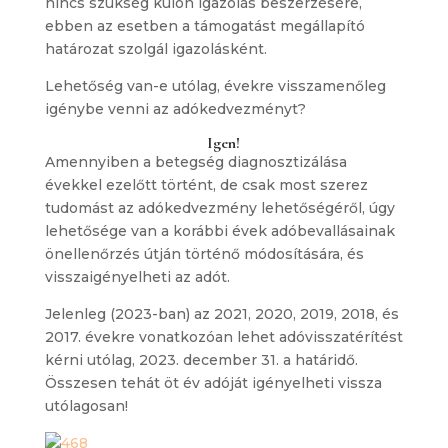
nincs szükség külön igazolás beszerzésére,
ebben az esetben a támogatást megállapító
határozat szolgál igazolásként.
Lehetőség van-e utólag, évekre visszamenőleg
igénybe venni az adókedvezményt?
Igen!
Amennyiben a betegség diagnosztizálása
évekkel ezelőtt történt, de csak most szerez
tudomást az adókedvezmény lehetőségéről, úgy
lehetősége van a korábbi évek adóbevallásainak
önellenőrzés útján történő módosítására, és
visszaigényelheti az adót.
Jelenleg (2023-ban) az 2021, 2020, 2019, 2018, és
2017. évekre vonatkozóan lehet adóvisszatérítést
kérni utólag, 2023. december 31. a határidő.
Összesen tehát öt év adóját igényelheti vissza
utólagosan!