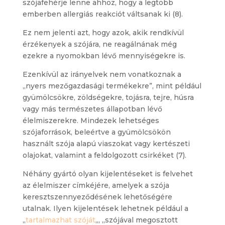
szójafehérje lenne ahhoz, hogy a legtöbb
emberben allergiás reakciót váltsanak ki (8).
Ez nem jelenti azt, hogy azok, akik rendkívül
érzékenyek a szójára, ne reagálnának még
ezekre a nyomokban lévő mennyiségekre is.
Ezenkívül az irányelvek nem vonatkoznak a
„nyers mezőgazdasági termékekre”, mint például
gyümölcsökre, zöldségekre, tojásra, tejre, húsra
vagy más természetes állapotban lévő
élelmiszerekre. Mindezek lehetséges
szójaforrások, beleértve a gyümölcsökön
használt szója alapú viaszokat vagy kertészeti
olajokat, valamint a feldolgozott csirkéket (7).
Néhány gyártó olyan kijelentéseket is felvehet
az élelmiszer címkéjére, amelyek a szója
keresztszennyeződésének lehetőségére
utalnak. Ilyen kijelentések lehetnek például a
„
tartalmazhat szóját
„, „szójával megosztott