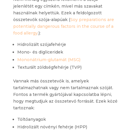
jelenlétét egy címkén, mivel más szavakat
használnak helyettük. Ezek a feldolgozott
összetevők szója-alapúak (
Soy preparations are
potentially dangerous factors in the course of a
food allergy
.):
Hidrolizált szójafehérje
Mono- és digliceridek
Mononátrium-glutamát (MSG)
Texturált zöldségfehérje (TVP)
Vannak más összetevők is, amelyek
tartalmazhatnak vagy nem tartalmaznak szóját.
Fontos a termék gyártójával kapcsolatba lépni,
hogy megtudjuk az összetevő forrását. Ezek közé
tartoznak:
Töltőanyagok
Hidrolizált növényi fehérje (HPP)