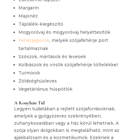
Margarin
Majonéz
Táplálék-kiegészítő
Mogyoróvaj és mogyoróvaj helyettesítők
Fehérjeporok
, melyek szójafehérje port
tartalmaznak
Szószok, mártások és levesek
Kolbászok és virslik szójafehérje töltelékkel
Turmixok
Zöldséghúsleves
Vegetáriánus húspótlók
A Konyhán Túl
Legyen tudatában a rejtett szójaforrásoknak,
amelyek a gyógyszeres szekrényében,
zuhanykosarában vagy a ház körül lehetnek. A
szója olyan dolgokban is megtalálható, mint az
ajakbalzsam és a kozmetikumok. Ezeknek a