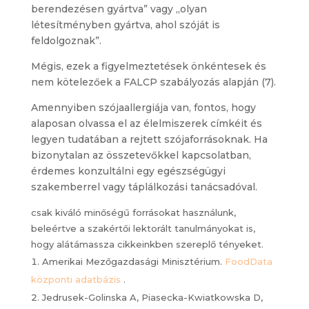
berendezésen gyártva” vagy „olyan
létesítményben gyártva, ahol szóját is
feldolgoznak”.
Mégis, ezek a figyelmeztetések önkéntesek és
nem kötelezőek a FALCP szabályozás alapján (7).
Amennyiben szójaallergiája van, fontos, hogy
alaposan olvassa el az élelmiszerek címkéit és
legyen tudatában a rejtett szójaforrásoknak. Ha
bizonytalan az összetevőkkel kapcsolatban,
érdemes konzultálni egy egészségügyi
szakemberrel vagy táplálkozási tanácsadóval.
csak kiváló minőségű forrásokat használunk,
beleértve a szakértői lektorált tanulmányokat is,
hogy alátámassza cikkeinkben szereplő tényeket.
Amerikai Mezőgazdasági Minisztérium.
FoodData
központi adatbázis
.
Jedrusek-Golinska A, Piasecka-Kwiatkowska D,