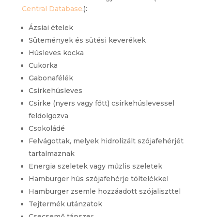
Central Database
.):
Ázsiai ételek
Sütemények és sütési keverékek
Húsleves kocka
Cukorka
Gabonafélék
Csirkehúsleves
Csirke (nyers vagy főtt) csirkehúslevessel
feldolgozva
Csokoládé
Felvágottak, melyek hidrolizált szójafehérjét
tartalmaznak
Energia szeletek vagy műzlis szeletek
Hamburger hús szójafehérje töltelékkel
Hamburger zsemle hozzáadott szójaliszttel
Tejtermék utánzatok
Csecsemő tápszer