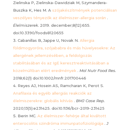
Zielinska P, Zielinska-Dawidziak M, Szymandera-
Buszka K, Hes M. A
szójakészítmények potenciálisan
veszélyes tényezők az élelmiszer-allergia során
.
Élelmiszerek.
2019. december;8(12):655.
doi:10.3390/foods8120655
Cabanillas B, Jappe U, Novak N.
Allergia
földimogyoróra, szójababra és más hüvelyesekre: Az
allergének jellemzésében, a feldolgozás
stabilitásában és az IgE keresztreaktivitásában a
közelmúltban elért eredmények
.
Mol Nutr Food Res.
2018;62(1) doi:10.1002/mnfr.201700446
Reyes AJ, Hosein AS, Ramcharan K, Perot S.
Anafilaxia és egyéb allergiás reakciók az
élelmiszerekre: globális kihívás
.
BMJ Case Rep.
2020;13(5):e231425. doi:10.1136/bcr-2019-231425
Berin MC.
Az élelmiszer-fehérje által kiváltott
enterocolitis szindróma immunpatofiziológiája
.
J