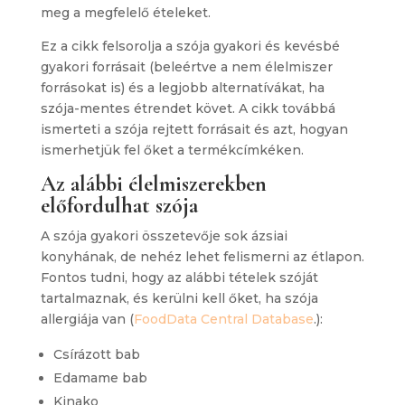
meg a megfelelő ételeket.
Ez a cikk felsorolja a szója gyakori és kevésbé
gyakori forrásait (beleértve a nem élelmiszer
forrásokat is) és a legjobb alternatívákat, ha
szója-mentes étrendet követ. A cikk továbbá
ismerteti a szója rejtett forrásait és azt, hogyan
ismerhetjük fel őket a termékcímkéken.
Az alábbi élelmiszerekben
előfordulhat szója
A szója gyakori összetevője sok ázsiai
konyhának, de nehéz lehet felismerni az étlapon.
Fontos tudni, hogy az alábbi tételek szóját
tartalmaznak, és kerülni kell őket, ha szója
allergiája van (
FoodData Central Database
.):
Csírázott bab
Edamame bab
Kinako