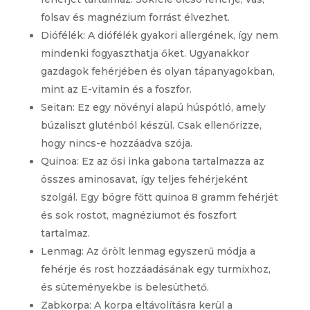
folsav és magnézium forrást élvezhet.
Diófélék: A diófélék gyakori allergének, így nem
mindenki fogyaszthatja őket. Ugyanakkor
gazdagok fehérjében és olyan tápanyagokban,
mint az E-vitamin és a foszfor.
Seitan: Ez egy növényi alapú húspótló, amely
búzaliszt gluténból készül. Csak ellenőrizze,
hogy nincs-e hozzáadva szója.
Quinoa: Ez az ősi inka gabona tartalmazza az
összes aminosavat, így teljes fehérjeként
szolgál. Egy bögre főtt quinoa 8 gramm fehérjét
és sok rostot, magnéziumot és foszfort
tartalmaz.
Lenmag: Az őrölt lenmag egyszerű módja a
fehérje és rost hozzáadásának egy turmixhoz,
és süteményekbe is belesüthető.
Zabkorpa: A korpa eltávolításra kerül a