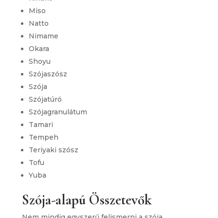
Miso
Natto
Nimame
Okara
Shoyu
Szójaszósz
Szója
Szójatúró
Szójagranulátum
Tamari
Tempeh
Teriyaki szósz
Tofu
Yuba
Szója-alapú Összetevők
Nem mindig egyszerű felismerni a szója