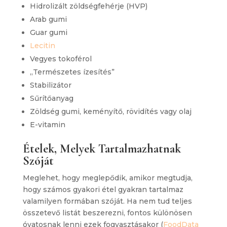
Hidrolizált zöldségfehérje (HVP)
Arab gumi
Guar gumi
Lecitin
Vegyes tokoférol
„Természetes ízesítés”
Stabilizátor
Sűrítőanyag
Zöldség gumi, keményítő, rövidítés vagy olaj
E-vitamin
Ételek, Melyek Tartalmazhatnak
Szóját
Meglehet, hogy meglepődik, amikor megtudja,
hogy számos gyakori étel gyakran tartalmaz
valamilyen formában szóját. Ha nem tud teljes
összetevő listát beszerezni, fontos különösen
óvatosnak lenni ezek fogyasztásakor (
FoodData