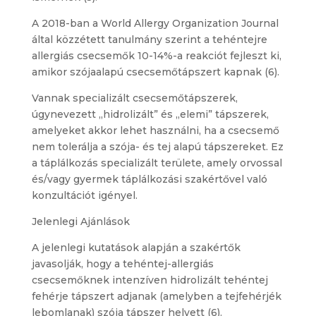
A 2018-ban a World Allergy Organization Journal
által közzétett tanulmány szerint a tehéntejre
allergiás csecsemők 10-14%-a reakciót fejleszt ki,
amikor szójaalapú csecsemőtápszert kapnak (6).
Vannak specializált csecsemőtápszerek,
úgynevezett „hidrolizált” és „elemi” tápszerek,
amelyeket akkor lehet használni, ha a csecsemő
nem tolerálja a szója- és tej alapú tápszereket. Ez
a táplálkozás specializált területe, amely orvossal
és/vagy gyermek táplálkozási szakértővel való
konzultációt igényel.
Jelenlegi Ajánlások
A jelenlegi kutatások alapján a szakértők
javasolják, hogy a tehéntej-allergiás
csecsemőknek intenzíven hidrolizált tehéntej
fehérje tápszert adjanak (amelyben a tejfehérjék
lebomlanak) szója tápszer helyett (6).