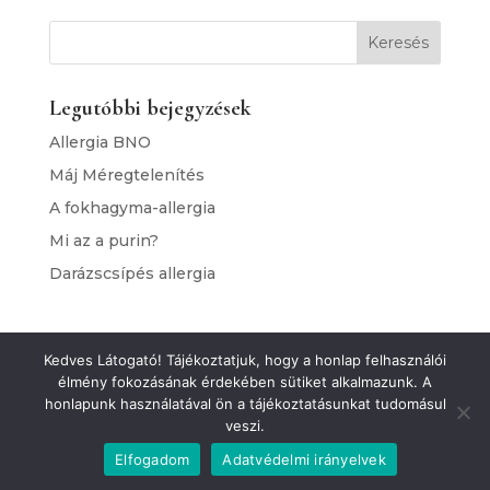
Keresés
Legutóbbi bejegyzések
Allergia BNO
Máj Méregtelenítés
A fokhagyma-allergia
Mi az a purin?
Darázscsípés allergia
Kedves Látogató! Tájékoztatjuk, hogy a honlap felhasználói
Adatkezelési tájékoztató
Impresszum
élmény fokozásának érdekében sütiket alkalmazunk. A
Cookie Policy (EU)
honlapunk használatával ön a tájékoztatásunkat tudomásul
veszi.
Elfogadom
Adatvédelmi irányelvek
Telesto Online