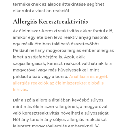
termékeknek az alapos áttekintése segíthet
elkerülni a váratlan reakciót.
Allergiás Keresztreaktivitás
Az élelmiszer-keresztreaktivitás akkor fordul elő,
amikor egy ételben lévő reaktív anyag hasonló
egy másik ételben található összetevőhöz.
Például néhány mogyoróallergiás ember allergiás
lehet a szójafehérjére is. Azok, akik
szójaallergiásak, kereszt reakciót válthatnak ki a
mogyoróval vagy más hüvelyesekkel, mint
például a bab vagy a borsó.
Anafilaxia és egyéb
allergiás reakciók az élelmiszerekre: globális
kihívás
.
Bár a szója allergia általában kevésbé súlyos,
mint más élelmiszer-allergének, a mogyoróval
való keresztreaktivitás növelheti a súlyosságát.
Néhány tanulmány súlyos allergiás reakciókat
jelentett mogyoróallergiás embereknél (4).