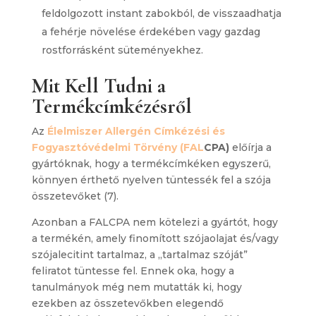
feldolgozott instant zabokból, de visszaadhatja
a fehérje növelése érdekében vagy gazdag
rostforrásként süteményekhez.
Mit Kell Tudni a
Termékcímkézésről
Az
Élelmiszer Allergén Címkézési és
Fogyasztóvédelmi Törvény (FAL
CPA)
előírja a
gyártóknak, hogy a termékcímkéken egyszerű,
könnyen érthető nyelven tüntessék fel a szója
összetevőket (7).
Azonban a FALCPA nem kötelezi a gyártót, hogy
a termékén, amely finomított szójaolajat és/vagy
szójalecitint tartalmaz, a „tartalmaz szóját”
feliratot tüntesse fel. Ennek oka, hogy a
tanulmányok még nem mutatták ki, hogy
ezekben az összetevőkben elegendő