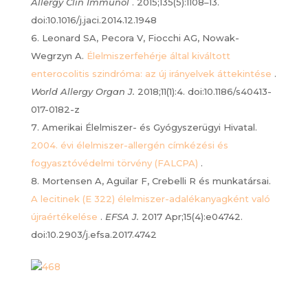
Allergy Clin Immunol
. 2015;135(5):1108–13.
doi:10.1016/j.jaci.2014.12.1948
Leonard SA, Pecora V, Fiocchi AG, Nowak-
Wegrzyn A.
Élelmiszerfehérje által kiváltott
enterocolitis szindróma: az új irányelvek áttekintése
.
World Allergy Organ J.
2018;11(1):4. doi:10.1186/s40413-
017-0182-z
Amerikai Élelmiszer- és Gyógyszerügyi Hivatal.
2004. évi élelmiszer-allergén címkézési és
fogyasztóvédelmi törvény (FALCPA)
.
Mortensen A, Aguilar F, Crebelli R és munkatársai.
A lecitinek (E 322) élelmiszer-adalékanyagként való
újraértékelése
.
EFSA J.
2017 Apr;15(4):e04742.
doi:10.2903/j.efsa.2017.4742