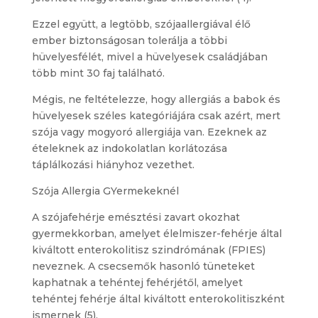
Ezzel együtt, a legtöbb, szójaallergiával élő
ember biztonságosan tolerálja a többi
hüvelyesfélét, mivel a hüvelyesek családjában
több mint 30 faj található.
Mégis, ne feltételezze, hogy allergiás a babok és
hüvelyesek széles kategóriájára csak azért, mert
szója vagy mogyoró allergiája van. Ezeknek az
ételeknek az indokolatlan korlátozása
táplálkozási hiányhoz vezethet.
Szója Allergia GYermekeknél
A szójafehérje emésztési zavart okozhat
gyermekkorban, amelyet élelmiszer-fehérje által
kiváltott enterokolitisz szindrómának (FPIES)
neveznek. A csecsemők hasonló tüneteket
kaphatnak a tehéntej fehérjétől, amelyet
tehéntej fehérje által kiváltott enterokolitiszként
ismernek (5).