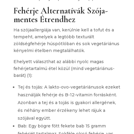
Fehérje Alternatívák Szója-
mentes Étrendhez
Ha szójaallergiája van, kerülnie kell a tofut és a
tempeht, amelyek a legtöbb texturált
zöldségfehérje húspótlóban és sok vegetáriánus
kényelmi ételben megtalálhatók.
Ehelyett választhat az alábbi nyolc magas
fehérjetartalmú étel közül (mind vegetáriánus-
barát) (1):
Tej és tojás: A lakto-ovo-vegetáriánusok ezeket
használják fehérje és B-12-vitamin forrásként.
Azonban a tej és a tojás is gyakori allergének,
és néhány ember érzékeny lehet rájuk a
szójával együtt.
Bab: Egy bögre főtt fekete bab 15 gramm
fehérjét tartalmaz. Sokféle olcsó fehérje, vas,