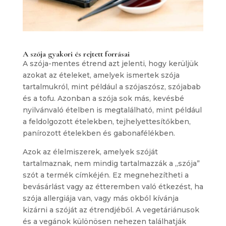
A szója gyakori és rejtett forrásai
A szója-mentes étrend azt jelenti, hogy kerüljük
azokat az ételeket, amelyek ismertek szója
tartalmukról, mint például a szójaszósz, szójabab
és a tofu. Azonban a szója sok más, kevésbé
nyilvánvaló ételben is megtalálható, mint például
a feldolgozott ételekben, tejhelyettesítőkben,
panírozott ételekben és gabonafélékben.
Azok az élelmiszerek, amelyek szóját
tartalmaznak, nem mindig tartalmazzák a „szója”
szót a termék címkéjén. Ez megnehezítheti a
bevásárlást vagy az étteremben való étkezést, ha
szója allergiája van, vagy más okból kívánja
kizárni a szóját az étrendjéből. A vegetáriánusok
és a vegánok különösen nehezen találhatják